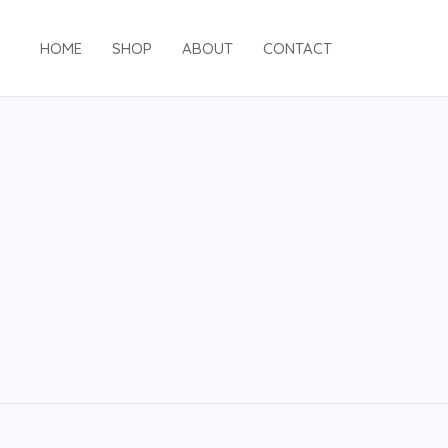
跳
至
HOME
SHOP
ABOUT
CONTACT
内
容