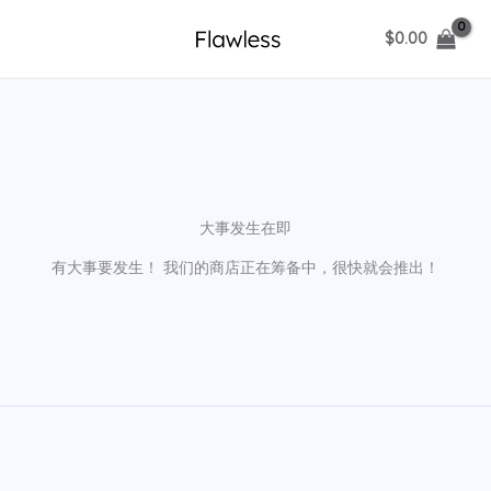
跳
$
0.00
至
内
容
大事发生在即
有大事要发生！ 我们的商店正在筹备中，很快就会推出！